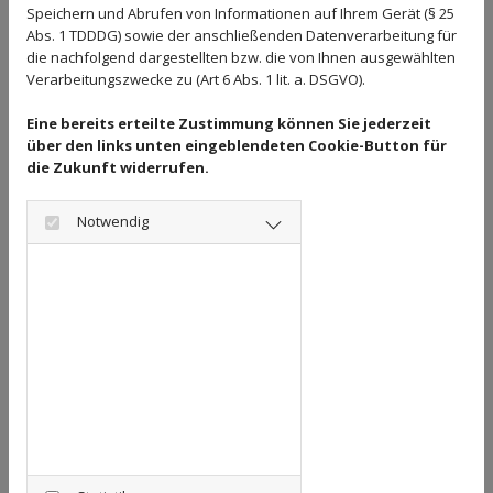
Durchführung vorvertraglicher Maßnahmen
Speichern und Abrufen von Informationen auf Ihrem Gerät (§ 25
erforderlich, verarbeiten wir Ihre Daten auf
Abs. 1 TDDDG) sowie der anschließenden Datenverarbeitung für
die nachfolgend dargestellten bzw. die von Ihnen ausgewählten
Grundlage des Art. 6 Abs. 1 lit. b DS-GVO. Des
Verarbeitungszwecke zu (Art 6 Abs. 1 lit. a. DSGVO).
Weiteren verarbeiten wir Ihre Daten, sofern diese zur
Eine bereits erteilte Zustimmung können Sie jederzeit
Erfüllung einer rechtlichen Verpflichtung
über den links unten eingeblendeten Cookie-Button für
erforderlich sind, auf Grundlage von Art. 6 Abs. 1 lit.
die Zukunft widerrufen.
c DS-GVO. Die Datenverarbeitung kann ferner auf
Notwendig
Grundlage unseres berechtigten Interesses nach Art.
6 Abs. 1 lit. f DS-GVO erfolgen. Über die jeweils im
Einzelfall einschlägigen Rechtsgrundlagen wird in
den folgenden Absätzen dieser
Datenschutzerklärung informiert.
Datenlöschung und Speicherdauer
Für die von uns vorgenommenen
Verarbeitungsvorgänge geben wir im Folgenden