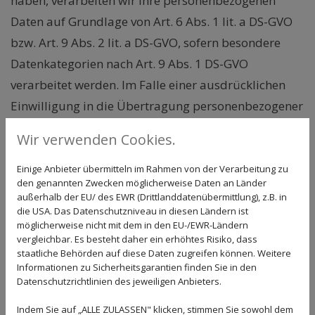
haben, verarbeiten wir Ihre personenbezogenen
Daten auf Grundlage von Art. 6 Abs. 1 lit. a DS-GVO
bzw. Art. 9 Abs. 2 lit. a DS-GVO, sofern besondere
Datenkategorien nach Art. 9 Abs. 1 DS-GVO
verarbeitet werden. Im Falle einer ausdrücklichen
Einwilligung in die Übertragung personenbezogener
Daten in Drittstaaten erfolgt die Datenverarbeitung
Wir verwenden Cookies.
außerdem auf Grundlage von Art. 49 Abs. 1 lit. a DS-
GVO. Sofern Sie in die Speicherung von Cookies und /
Einige Anbieter übermitteln im Rahmen von der Verarbeitung zu
den genannten Zwecken möglicherweise Daten an Länder
oder in den Zugriff auf Informationen Ihres
außerhalb der EU/ des EWR (Drittlanddatenübermittlung), z.B. in
Endgeräts (z. B. via Device-Fingerprinting)
die USA. Das Datenschutzniveau in diesen Ländern ist
möglicherweise nicht mit dem in den EU-/EWR-Ländern
eingewilligt haben, erfolgt die Datenverarbeitung
vergleichbar. Es besteht daher ein erhöhtes Risiko, dass
zusätzlich auf Grundlage von § 25 Abs. 1 TDDDG. Die
staatliche Behörden auf diese Daten zugreifen können. Weitere
Informationen zu Sicherheitsgarantien finden Sie in den
jeweilige Einwilligung ist jederzeit widerrufbar. Sind
Datenschutzrichtlinien des jeweiligen Anbieters.
Ihre Daten zur Vertragserfüllung oder zur
Indem Sie auf „ALLE ZULASSEN" klicken, stimmen Sie sowohl dem